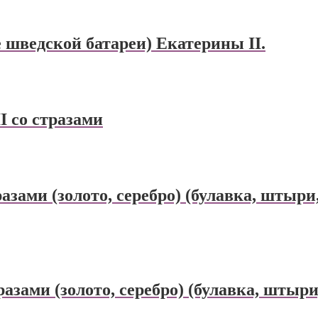
е шведской батареи) Екатерины II.
 со стразами
разами (золото, серебро) (булавка, штыри
разами (золото, серебро) (булавка, штыр