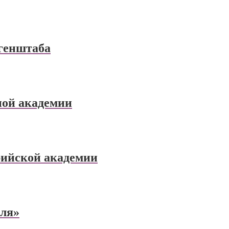
 генштаба
ной академии
рийской академии
оля»