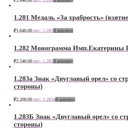
1.281 Медаль «За храбрость» (взяти
₽
1,640.00
арт.: 1.281
В корзину
1.282 Монограмма Имп.Екатерины II
₽
2,540.00
арт.: 1.282
В корзину
1.283а Знак «Двуглавый орел» со ст
стороны)
₽
2,200.00
арт.: 1.283а
В корзину
1.283Б Знак «Двуглавый орел» со ст
стороны)