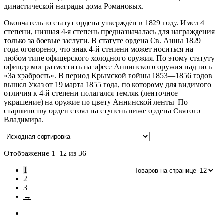
династической награды дома Романовых.
Окончательно статут ордена утверждѐн в 1829 году. Имел 4
степени, низшая 4-я степень предназначалась для награждения
только за боевые заслуги. В статуте ордена Св. Анны 1829
года оговорено, что знак 4-й степени может носиться на
любом типе офицерского холодного оружия. По этому статуту
офицер мог разместить на эфесе Аннинского оружия надпись
«За храбрость». В период Крымской войны 1853—1856 годов
вышел Указ от 19 марта 1855 года, по которому для видимого
отличия к 4-й степени полагался темляк (ленточное
украшение) на оружие по цвету Аннинской ленты. По
старшинству орден стоял на ступень ниже ордена Святого
Владимира.
Отображение 1–12 из 36
1
2
3
→