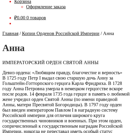
Корзина
Оформление заказа
₽
0.00
0 товаров
Главная
/
Копии Орденов Российской Империи
/
Анна
Анна
ИМПЕРАТОРСКИЙ ОРДЕН СВЯТОЙ АННЫ
Девиз ордена: «Любящим правду, благочестие и верность»
В 1725 году Петр I выдал свою старшую дочь Анну за
Гольштейн-Готторпского герцога Карла Фридриха. В 1728
году Анна Петровна умерла в немецком герцогстве вскоре
после родов. 14 февраля 1735 года герцог в память о любимой
жене учредил орден Святой Анны (по имени праведной
Анны, матери Пресвятой Богородицы). В 1797 году орден
был введен императором Павлом I в наградную систему
Российской империи для отличия широкого круга
государственных чиновников и военных. При этом орден,
сопричисленный к государственным наградам Российской
Империи, никогда не переставал иметь особый статус