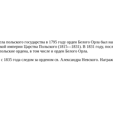
ела польского государства в 1795 году орден Белого Орла был н
йской империи Царства Польского (1815—1831). В 1831 году, по
ольские ордена, в том числе и орден Белого Орла.
с 1835 года следом за орденом св. Александра Невского. Награ