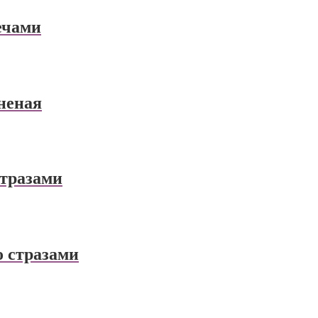
мечами
аненая
стразами
о стразами