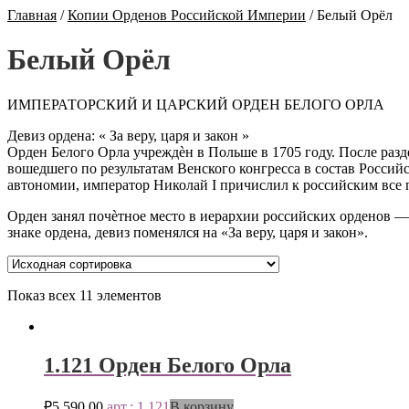
Главная
/
Копии Орденов Российской Империи
/
Белый Орёл
Белый Орёл
ИМПЕРАТОРСКИЙ И ЦАРСКИЙ ОРДЕН БЕЛОГО ОРЛА
Девиз ордена: « За веру, царя и закон »
Орден Белого Орла учреждѐн в Польше в 1705 году. После разд
вошедшего по результатам Венского конгресса в состав Росси
автономии, император Николай I причислил к российским все п
Орден занял почѐтное место в иерархии российских орденов — 
знаке ордена, девиз поменялся на «За веру, царя и закон».
Показ всех 11 элементов
1.121 Орден Белого Орла
₽
5,590.00
арт.: 1.121
В корзину