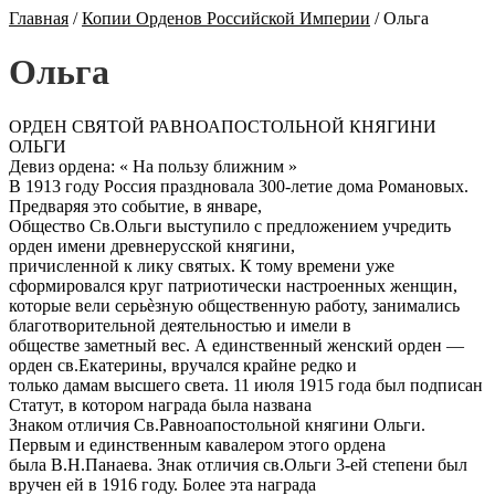
Главная
/
Копии Орденов Российской Империи
/
Ольга
Ольга
ОРДЕН СВЯТОЙ РАВНОАПОСТОЛЬНОЙ КНЯГИНИ
ОЛЬГИ
Девиз ордена: « На пользу ближним »
В 1913 году Россия праздновала 300-летие дома Романовых.
Предваряя это событие, в январе,
Общество Св.Ольги выступило с предложением учредить
орден имени древнерусской княгини,
причисленной к лику святых. К тому времени уже
сформировался круг патриотически настроенных женщин,
которые вели серьѐзную общественную работу, занимались
благотворительной деятельностью и имели в
обществе заметный вес. А единственный женский орден —
орден св.Екатерины, вручался крайне редко и
только дамам высшего света. 11 июля 1915 года был подписан
Статут, в котором награда была названа
Знаком отличия Св.Равноапостольной княгини Ольги.
Первым и единственным кавалером этого ордена
была В.Н.Панаева. Знак отличия св.Ольги 3-ей степени был
вручен ей в 1916 году. Более эта награда